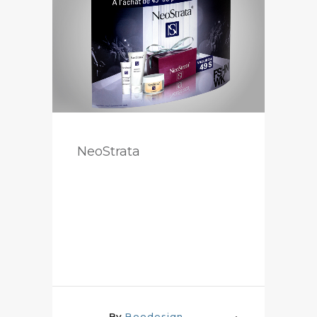
NeoStrata
By
Boodesign